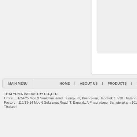
MAIN MENU
HOME
|
ABOUT US
|
PRODUCTS
|
THAI YOMA INSDUSTRY CO.,LTD.
Office : 51/24-25 Moo.9 Nualchan Road , Klongkum, Buengkum, Bangkok 10230 Thailand
Factory : 112/13-14 Moo.6 Suksawat Road, T. Bangjak, A.Phapradang, Samutprakarn 10
Thailand